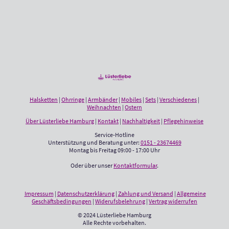
Halsketten
|
Ohrringe
|
Armbänder
|
Mobiles
|
Sets
|
Verschiedenes
|
Weihnachten
|
Ostern
Über Lüsterliebe Hamburg
|
Kontakt
|
Nachhaltigkeit
|
Pflegehinweise
Service-Hotline
Unterstützung und Beratung unter:
0151 - 23674469
Montag bis Freitag 09:00 - 17:00 Uhr
Oder über unser
Kontaktformular
.
Impressum
|
Datenschutzerklärung
|
Zahlung und Versand
|
Allgemeine
Geschäftsbedingungen
|
Widerufsbelehrung
|
Vertrag widerrufen
© 2024 Lüsterliebe Hamburg
Alle Rechte vorbehalten.