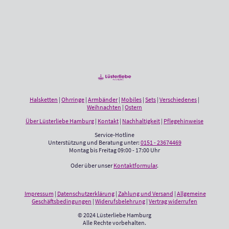
Halsketten
|
Ohrringe
|
Armbänder
|
Mobiles
|
Sets
|
Verschiedenes
|
Weihnachten
|
Ostern
Über Lüsterliebe Hamburg
|
Kontakt
|
Nachhaltigkeit
|
Pflegehinweise
Service-Hotline
Unterstützung und Beratung unter:
0151 - 23674469
Montag bis Freitag 09:00 - 17:00 Uhr
Oder über unser
Kontaktformular
.
Impressum
|
Datenschutzerklärung
|
Zahlung und Versand
|
Allgemeine
Geschäftsbedingungen
|
Widerufsbelehrung
|
Vertrag widerrufen
© 2024 Lüsterliebe Hamburg
Alle Rechte vorbehalten.