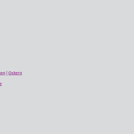
ten
|
Ostern
e