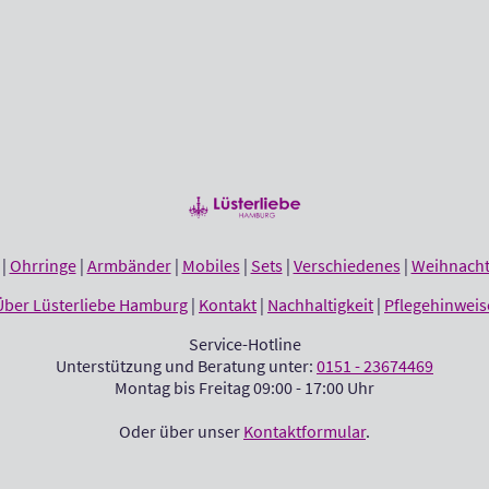
|
Ohrringe
|
Armbänder
|
Mobiles
|
Sets
|
Verschiedenes
|
Weihnach
Über Lüsterliebe Hamburg
|
Kontakt
|
Nachhaltigkeit
|
Pflegehinweis
Service-Hotline
Unterstützung und Beratung unter:
0151 - 23674469
Montag bis Freitag 09:00 - 17:00 Uhr
Oder über unser
Kontaktformular
.