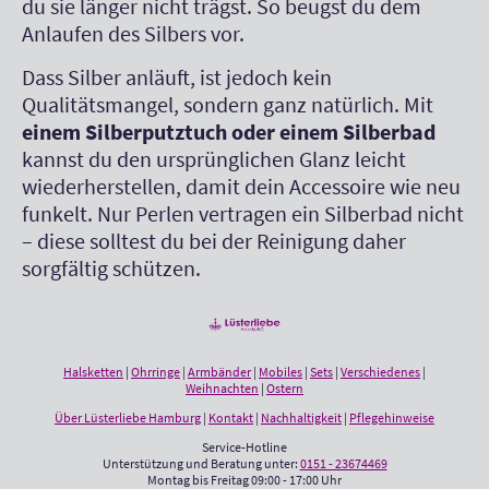
du sie länger nicht trägst. So beugst du dem
Anlaufen des Silbers vor.
Dass Silber anläuft, ist jedoch kein
Qualitätsmangel, sondern ganz natürlich. Mit
einem Silberputztuch oder einem Silberbad
kannst du den ursprünglichen Glanz leicht
wiederherstellen, damit dein Accessoire wie neu
funkelt. Nur Perlen vertragen ein Silberbad nicht
– diese solltest du bei der Reinigung daher
sorgfältig schützen.
Halsketten
|
Ohrringe
|
Armbänder
|
Mobiles
|
Sets
|
Verschiedenes
|
Weihnachten
|
Ostern
Über Lüsterliebe Hamburg
|
Kontakt
|
Nachhaltigkeit
|
Pflegehinweise
Service-Hotline
Unterstützung und Beratung unter:
0151 - 23674469
Montag bis Freitag 09:00 - 17:00 Uhr